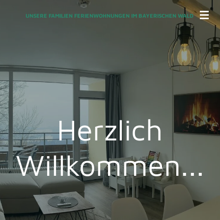
Zum
UNSERE FAMILIEN FERIENWOHNUNGEN IM BAYERISCHEN WALD
Hauptinhalt
springen
Herzlich
Willkommen...